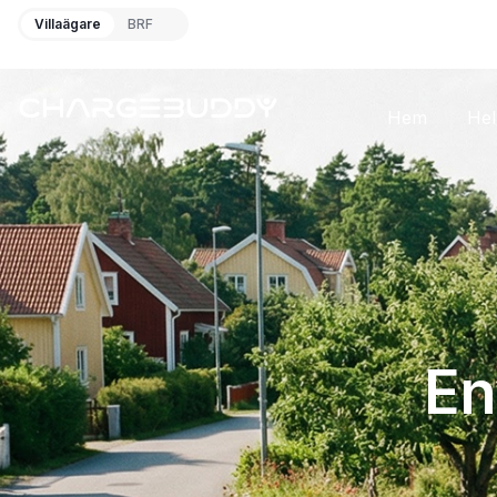
Villaägare
BRF
Hem
Hel
En