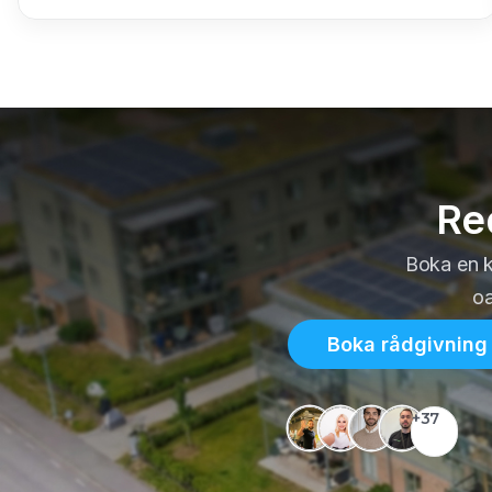
Re
Boka en ko
oa
Boka rådgivning
+37