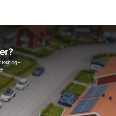
er?
t lösning –
ch.