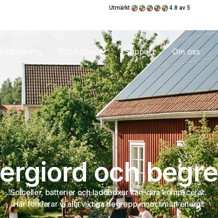
Utmärkt
4.8 av 5
hetslösning
Produkter
Support
Om oss
ergiord och begr
Solceller, batterier och laddboxar kan vara komplicerat.
Här förklarar vi alla viktiga begrepp inom smart energi.