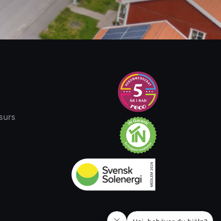
surs​