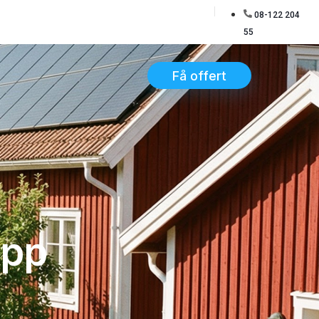
08-122 204
55
Få offert
epp